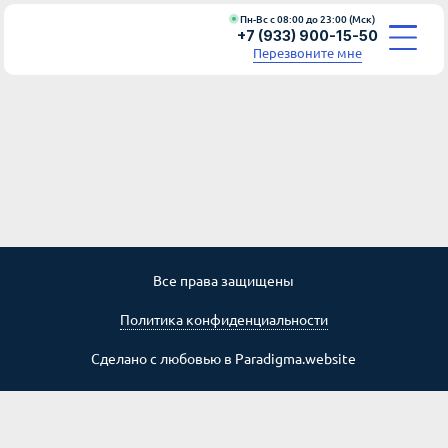
Пн-Вс с 08:00 до 23:00 (Мск)
+7 (933) 900-15-50
Перезвоните мне
НАШИ УСЛУГИ
О КОМПАНИИ
ПОЧЕМУ ВЫБИРАЮТ НАС?
ПРОЦЕСС РАБОТЫ
Все права защищены
ПРОДУКТЫ
Политика конфиденциальности
НОВОСТИ
Сделано с любовью в
Paradigma.website