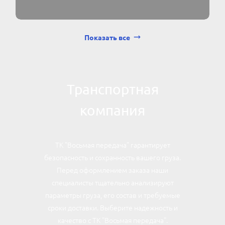
Показать все
Транспортная
компания
ТК "Восьмая передача" гарантирует
безопасность и сохранность вашего груза.
Перед оформлением заказа наши
специалисты тщательно анализируют
параметры груза, его состав и требуемые
сроки доставки. Выберите надежность и
качество с ТК "Восьмая передача".