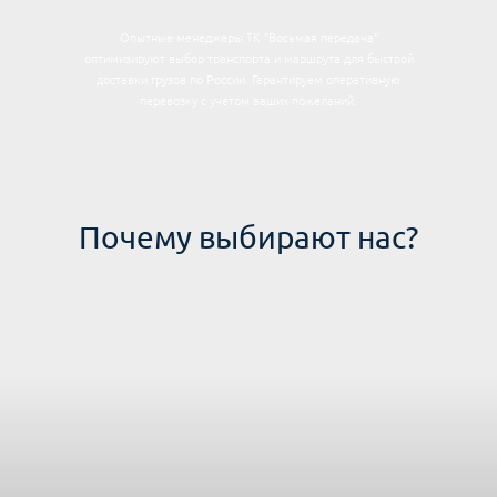
Опытные менеджеры ТК "Восьмая передача"
оптимизируют выбор транспорта и маршрута для быстрой
доставки грузов по России. Гарантируем оперативную
перевозку с учетом ваших пожеланий.
Почему выбирают нас?