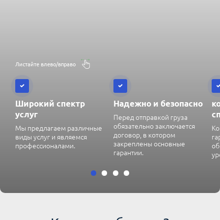
Листайте влево/вправо
Широкий спектр
Надежно и безопасно
к
услуг
с
Перед отправкой груза
обязательно заключается
Мы предлагаем различные
Ко
договор, в котором
виды услуг и являемся
га
закреплены основные
профессионалами.
об
гарантии.
ур